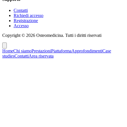
Contatti
Richiedi accesso
Registrazione
Accesso
Copyright ©
2026
Osteomedicina
. Tutti i diritti riservati
Home
Chi siamo
Prestazioni
Piattaforma
Approfondimenti
Case
studies
Contatti
Area riservata