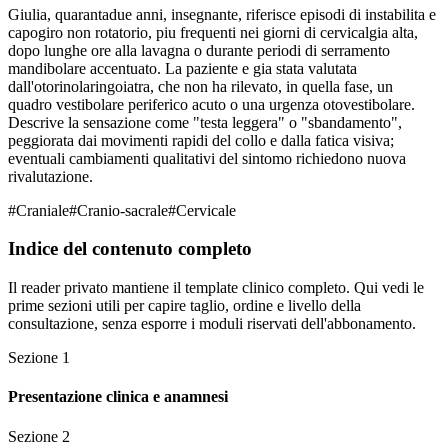
Giulia, quarantadue anni, insegnante, riferisce episodi di instabilita e
capogiro non rotatorio, piu frequenti nei giorni di cervicalgia alta,
dopo lunghe ore alla lavagna o durante periodi di serramento
mandibolare accentuato. La paziente e gia stata valutata
dall'otorinolaringoiatra, che non ha rilevato, in quella fase, un
quadro vestibolare periferico acuto o una urgenza otovestibolare.
Descrive la sensazione come "testa leggera" o "sbandamento",
peggiorata dai movimenti rapidi del collo e dalla fatica visiva;
eventuali cambiamenti qualitativi del sintomo richiedono nuova
rivalutazione.
#
Craniale
#
Cranio-sacrale
#
Cervicale
Indice del contenuto completo
Il reader privato mantiene il template clinico completo. Qui vedi le
prime sezioni utili per capire taglio, ordine e livello della
consultazione, senza esporre i moduli riservati dell'abbonamento.
Sezione
1
Presentazione clinica e anamnesi
Sezione
2