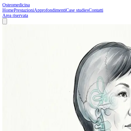
Osteomedicina
Home
Prestazioni
Approfondimenti
Case studies
Contatti
Area riservata