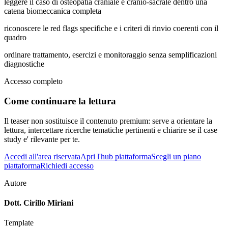
leggere il caso di osteopatia craniale e cranio-sacrale dentro una
catena biomeccanica completa
riconoscere le red flags specifiche e i criteri di rinvio coerenti con il
quadro
ordinare trattamento, esercizi e monitoraggio senza semplificazioni
diagnostiche
Accesso completo
Come continuare la lettura
Il teaser non sostituisce il contenuto premium: serve a orientare la
lettura, intercettare ricerche tematiche pertinenti e chiarire se il case
study e' rilevante per te.
Accedi all'area riservata
Apri l'hub piattaforma
Scegli un piano
piattaforma
Richiedi accesso
Autore
Dott. Cirillo Miriani
Template