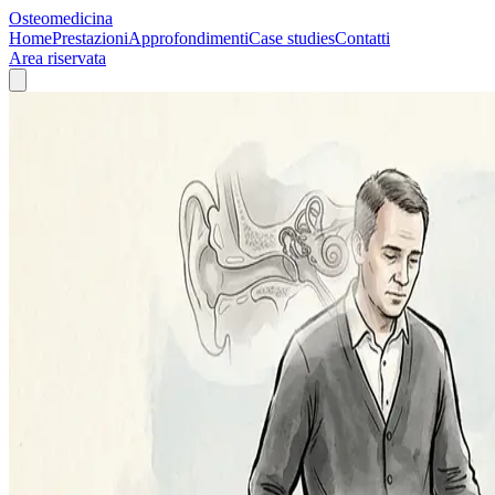
Osteomedicina
Home
Prestazioni
Approfondimenti
Case studies
Contatti
Area riservata