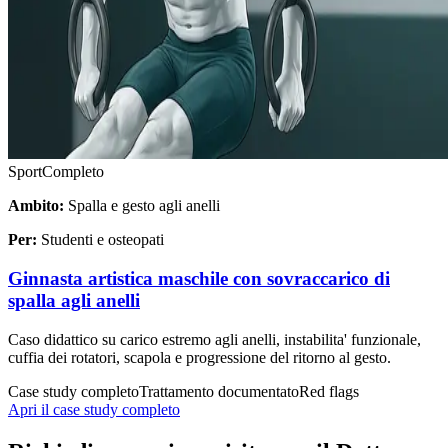
Sport
Completo
Ambito:
Spalla e gesto agli anelli
Per:
Studenti e osteopati
Ginnasta artistica maschile con sovraccarico di
spalla agli anelli
Caso didattico su carico estremo agli anelli, instabilita' funzionale,
cuffia dei rotatori, scapola e progressione del ritorno al gesto.
Case study completo
Trattamento documentato
Red flags
Apri il case study completo