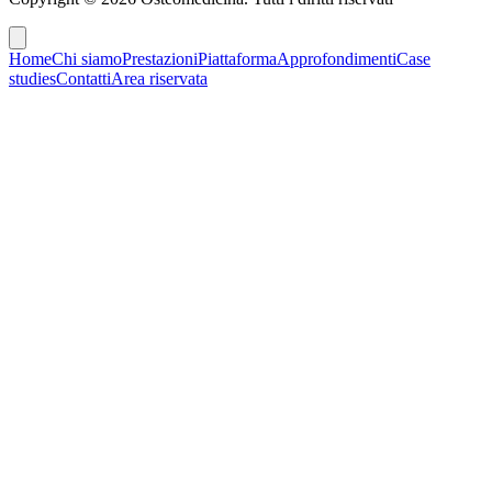
Home
Chi siamo
Prestazioni
Piattaforma
Approfondimenti
Case
studies
Contatti
Area riservata