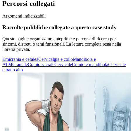
Percorsi collegati
Argomenti indicizzabili
Raccolte pubbliche collegate a questo case study
Queste pagine organizzano anteprime e percorsi di ricerca per
sintomi, distretti o temi funzionali. La lettura completa resta nella
libreria privata.
Emicrania e cefalea
Cervicalgia e collo
Mandibola e
ATM
Craniale
Cranio-sacrale
Cervicale
Cranio e mandibola
Cervicale
e tratto alto