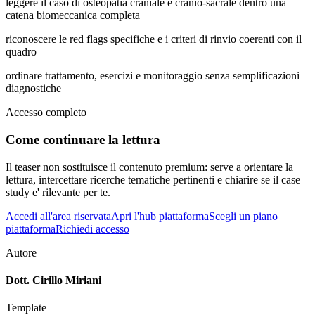
leggere il caso di osteopatia craniale e cranio-sacrale dentro una
catena biomeccanica completa
riconoscere le red flags specifiche e i criteri di rinvio coerenti con il
quadro
ordinare trattamento, esercizi e monitoraggio senza semplificazioni
diagnostiche
Accesso completo
Come continuare la lettura
Il teaser non sostituisce il contenuto premium: serve a orientare la
lettura, intercettare ricerche tematiche pertinenti e chiarire se il case
study e' rilevante per te.
Accedi all'area riservata
Apri l'hub piattaforma
Scegli un piano
piattaforma
Richiedi accesso
Autore
Dott. Cirillo Miriani
Template