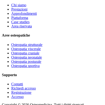
Chi siamo
Prestazioni
Approfondimenti
Piattaforma
Case studies
Area riservata
Aree osteopatiche
Osteopatia strutturale
Osteopatia viscerale
Osteopatia craniale
Osteopatia neonatale
Osteopatia posturale
Osteopatia sportiva
Supporto
Contatti
Richiedi accesso
Registrazione
Accesso
Copyright ©
2026
Osteomedicina
. Tutti i diritti riservati