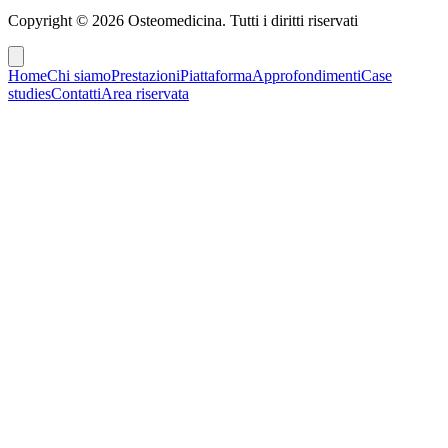
Copyright ©
2026
Osteomedicina
. Tutti i diritti riservati
Home
Chi siamo
Prestazioni
Piattaforma
Approfondimenti
Case
studies
Contatti
Area riservata