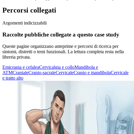
Percorsi collegati
Argomenti indicizzabili
Raccolte pubbliche collegate a questo case study
Queste pagine organizzano anteprime e percorsi di ricerca per
sintomi, distretti o temi funzionali. La lettura completa resta nella
libreria privata.
Emicrania e cefalea
Cervicalgia e collo
Mandibola e
ATM
Craniale
Cranio-sacrale
Cervicale
Cranio e mandibola
Cervicale
e tratto alto