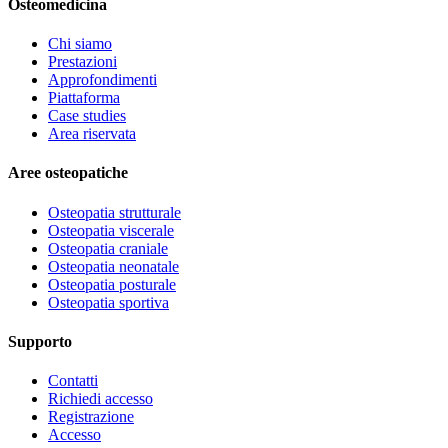
Osteomedicina
Chi siamo
Prestazioni
Approfondimenti
Piattaforma
Case studies
Area riservata
Aree osteopatiche
Osteopatia strutturale
Osteopatia viscerale
Osteopatia craniale
Osteopatia neonatale
Osteopatia posturale
Osteopatia sportiva
Supporto
Contatti
Richiedi accesso
Registrazione
Accesso