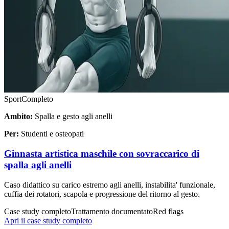
Sport
Completo
Ambito:
Spalla e gesto agli anelli
Per:
Studenti e osteopati
Ginnasta artistica maschile con sovraccarico di
spalla agli anelli
Caso didattico su carico estremo agli anelli, instabilita' funzionale,
cuffia dei rotatori, scapola e progressione del ritorno al gesto.
Case study completo
Trattamento documentato
Red flags
Apri il case study completo