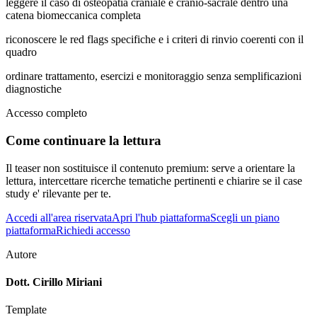
leggere il caso di osteopatia craniale e cranio-sacrale dentro una
catena biomeccanica completa
riconoscere le red flags specifiche e i criteri di rinvio coerenti con il
quadro
ordinare trattamento, esercizi e monitoraggio senza semplificazioni
diagnostiche
Accesso completo
Come continuare la lettura
Il teaser non sostituisce il contenuto premium: serve a orientare la
lettura, intercettare ricerche tematiche pertinenti e chiarire se il case
study e' rilevante per te.
Accedi all'area riservata
Apri l'hub piattaforma
Scegli un piano
piattaforma
Richiedi accesso
Autore
Dott. Cirillo Miriani
Template