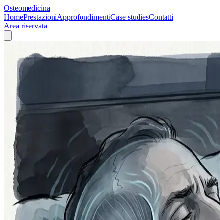
Osteomedicina
Home
Prestazioni
Approfondimenti
Case studies
Contatti
Area riservata