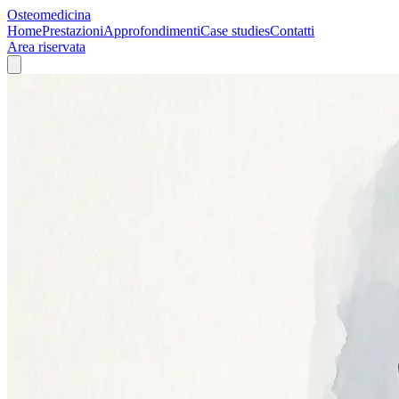
Osteomedicina
Home
Prestazioni
Approfondimenti
Case studies
Contatti
Area riservata