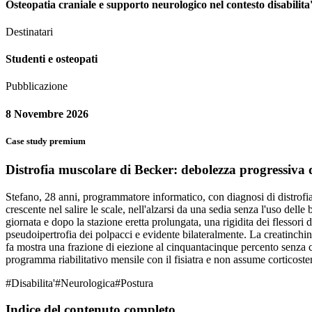
Osteopatia craniale e supporto neurologico nel contesto disabilita
Destinatari
Studenti e osteopati
Pubblicazione
8 Novembre 2026
Case study premium
Distrofia muscolare di Becker: debolezza progressiva d
Stefano, 28 anni, programmatore informatico, con diagnosi di distrofi
crescente nel salire le scale, nell'alzarsi da una sedia senza l'uso del
giornata e dopo la stazione eretta prolungata, una rigidita dei flessori 
pseudoipertrofia dei polpacci e evidente bilateralmente. La creatinchi
fa mostra una frazione di eiezione al cinquantacinque percento senza ca
programma riabilitativo mensile con il fisiatra e non assume corticoster
#
Disabilita'
#
Neurologica
#
Postura
Indice del contenuto completo