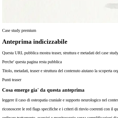
Case study premium
Anteprima indicizzabile
Questa URL pubblica mostra teaser, struttura e metadati del case stud
Perche' questa pagina resta pubblica
Titolo, metadati, teaser e struttura del contenuto aiutano la scoperta o
Punti teaser
Cosa emerge gia' da questa anteprima
leggere il caso di osteopatia craniale e supporto neurologico nel cont
riconoscere le red flags specifiche e i criteri di rinvio coerenti con il q
ordinare trattamento, esercizi e monitoraggio senza semplificazioni di