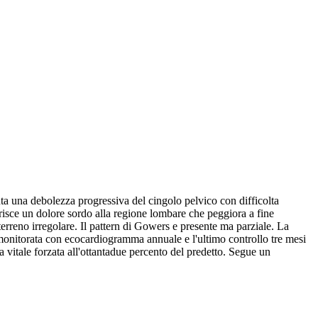
a una debolezza progressiva del cingolo pelvico con difficolta
ferisce un dolore sordo alla regione lombare che peggiora a fine
 terreno irregolare. Il pattern di Gowers e presente ma parziale. La
e monitorata con ecocardiogramma annuale e l'ultimo controllo tre mesi
 vitale forzata all'ottantadue percento del predetto. Segue un