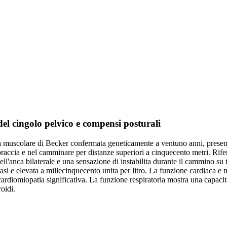
'
el cingolo pelvico e compensi posturali
a muscolare di Becker confermata geneticamente a ventuno anni, present
le braccia e nel camminare per distanze superiori a cinquecento metri. Ri
dell'anca bilaterale e una sensazione di instabilita durante il cammino su
nasi e elevata a millecinquecento unita per litro. La funzione cardiaca 
rdiomiopatia significativa. La funzione respiratoria mostra una capacita
oidi.