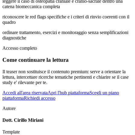
leggere il caso di osteopatia craniale e cranio-sacrale dentro una
catena biomeccanica completa
riconoscere le red flags specifiche e i criteri di rinvio coerenti con il
quadro
ordinare trattamento, esercizi e monitoraggio senza semplificazioni
diagnostiche
Accesso completo
Come continuare la lettura
Il teaser non sostituisce il contenuto premium: serve a orientare la
lettura, intercettare ricerche tematiche pertinenti e chiarire se il case
study e' rilevante per te.
Accedi all'area riservata
Apri l'hub piattaforma
Scegli un piano
piattaforma
Richiedi accesso
Autore
Dott. Cirillo Miriani
Template