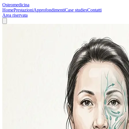
Osteomedicina
Home
Prestazioni
Approfondimenti
Case studies
Contatti
Area riservata