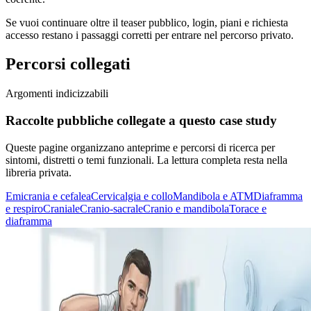
Se vuoi continuare oltre il teaser pubblico, login, piani e richiesta
accesso restano i passaggi corretti per entrare nel percorso privato.
Percorsi collegati
Argomenti indicizzabili
Raccolte pubbliche collegate a questo case study
Queste pagine organizzano anteprime e percorsi di ricerca per
sintomi, distretti o temi funzionali. La lettura completa resta nella
libreria privata.
Emicrania e cefalea
Cervicalgia e collo
Mandibola e ATM
Diaframma
e respiro
Craniale
Cranio-sacrale
Cranio e mandibola
Torace e
diaframma