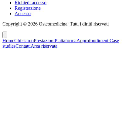
Richiedi accesso
Registrazione
Accesso
Copyright ©
2026
Osteomedicina
. Tutti i diritti riservati
Home
Chi siamo
Prestazioni
Piattaforma
Approfondimenti
Case
studies
Contatti
Area riservata