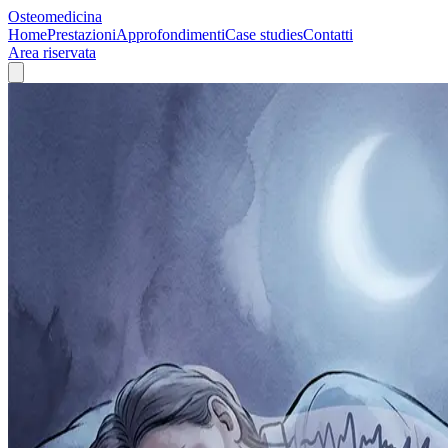
Osteomedicina
Home
Prestazioni
Approfondimenti
Case studies
Contatti
Area riservata