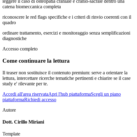
leggere il caso di osteopatia craniale e cranio-sacrale dentro una
catena biomeccanica completa
riconoscere le red flags specifiche e i criteri di rinvio coerenti con il
quadro
ordinare trattamento, esercizi e monitoraggio senza semplificazioni
diagnostiche
Accesso completo
Come continuare la lettura
Il teaser non sostituisce il contenuto premium: serve a orientare la
lettura, intercettare ricerche tematiche pertinenti e chiarire se il case
study e' rilevante per te.
Accedi all'area riservata
Apri l'hub piattaforma
Scegli un piano
piattaforma
Richiedi accesso
Autore
Dott. Cirillo Miriani
Template