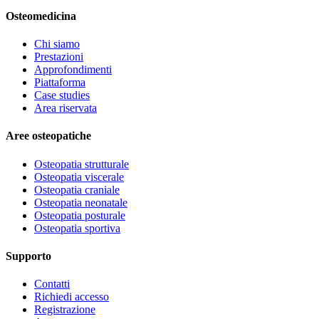
Osteomedicina
Chi siamo
Prestazioni
Approfondimenti
Piattaforma
Case studies
Area riservata
Aree osteopatiche
Osteopatia strutturale
Osteopatia viscerale
Osteopatia craniale
Osteopatia neonatale
Osteopatia posturale
Osteopatia sportiva
Supporto
Contatti
Richiedi accesso
Registrazione