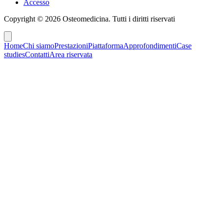
Accesso
Copyright ©
2026
Osteomedicina
. Tutti i diritti riservati
Home
Chi siamo
Prestazioni
Piattaforma
Approfondimenti
Case
studies
Contatti
Area riservata