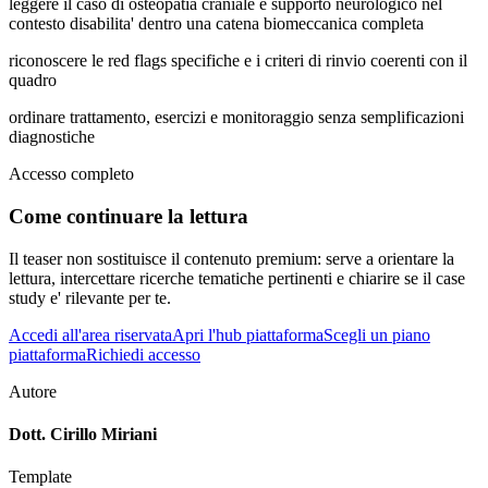
leggere il caso di osteopatia craniale e supporto neurologico nel
contesto disabilita' dentro una catena biomeccanica completa
riconoscere le red flags specifiche e i criteri di rinvio coerenti con il
quadro
ordinare trattamento, esercizi e monitoraggio senza semplificazioni
diagnostiche
Accesso completo
Come continuare la lettura
Il teaser non sostituisce il contenuto premium: serve a orientare la
lettura, intercettare ricerche tematiche pertinenti e chiarire se il case
study e' rilevante per te.
Accedi all'area riservata
Apri l'hub piattaforma
Scegli un piano
piattaforma
Richiedi accesso
Autore
Dott. Cirillo Miriani
Template