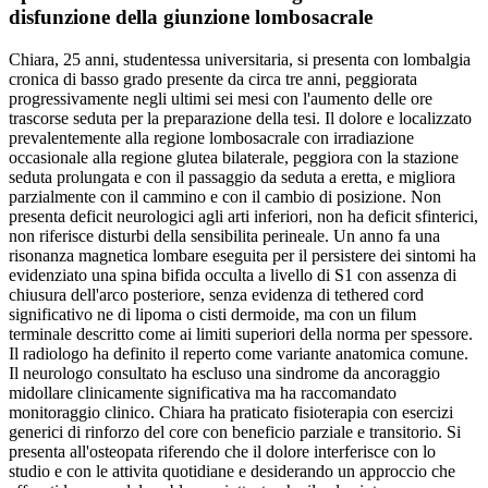
disfunzione della giunzione lombosacrale
Chiara, 25 anni, studentessa universitaria, si presenta con lombalgia
cronica di basso grado presente da circa tre anni, peggiorata
progressivamente negli ultimi sei mesi con l'aumento delle ore
trascorse seduta per la preparazione della tesi. Il dolore e localizzato
prevalentemente alla regione lombosacrale con irradiazione
occasionale alla regione glutea bilaterale, peggiora con la stazione
seduta prolungata e con il passaggio da seduta a eretta, e migliora
parzialmente con il cammino e con il cambio di posizione. Non
presenta deficit neurologici agli arti inferiori, non ha deficit sfinterici,
non riferisce disturbi della sensibilita perineale. Un anno fa una
risonanza magnetica lombare eseguita per il persistere dei sintomi ha
evidenziato una spina bifida occulta a livello di S1 con assenza di
chiusura dell'arco posteriore, senza evidenza di tethered cord
significativo ne di lipoma o cisti dermoide, ma con un filum
terminale descritto come ai limiti superiori della norma per spessore.
Il radiologo ha definito il reperto come variante anatomica comune.
Il neurologo consultato ha escluso una sindrome da ancoraggio
midollare clinicamente significativa ma ha raccomandato
monitoraggio clinico. Chiara ha praticato fisioterapia con esercizi
generici di rinforzo del core con beneficio parziale e transitorio. Si
presenta all'osteopata riferendo che il dolore interferisce con lo
studio e con le attivita quotidiane e desiderando un approccio che