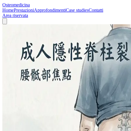
Osteomedicina
Home
Prestazioni
Approfondimenti
Case studies
Contatti
Area riservata