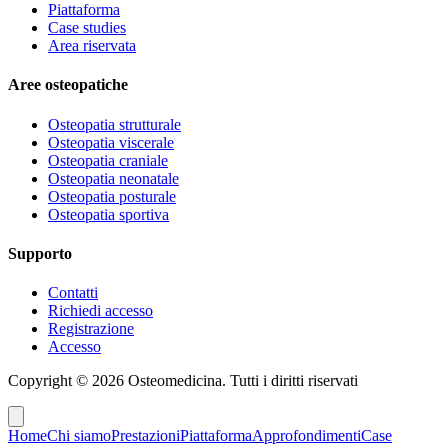
Piattaforma
Case studies
Area riservata
Aree osteopatiche
Osteopatia strutturale
Osteopatia viscerale
Osteopatia craniale
Osteopatia neonatale
Osteopatia posturale
Osteopatia sportiva
Supporto
Contatti
Richiedi accesso
Registrazione
Accesso
Copyright ©
2026
Osteomedicina
. Tutti i diritti riservati
Home
Chi siamo
Prestazioni
Piattaforma
Approfondimenti
Case