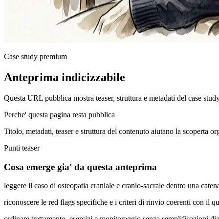
Case study premium
Anteprima indicizzabile
Questa URL pubblica mostra teaser, struttura e metadati del case stud
Perche' questa pagina resta pubblica
Titolo, metadati, teaser e struttura del contenuto aiutano la scoperta o
Punti teaser
Cosa emerge gia' da questa anteprima
leggere il caso di osteopatia craniale e cranio-sacrale dentro una cat
riconoscere le red flags specifiche e i criteri di rinvio coerenti con il q
ordinare trattamento, esercizi e monitoraggio senza semplificazioni di