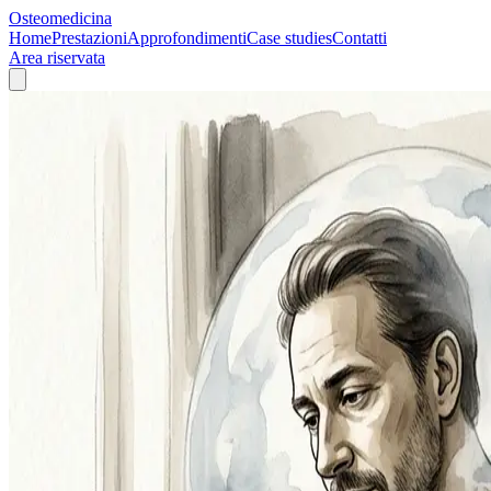
Osteomedicina
Home
Prestazioni
Approfondimenti
Case studies
Contatti
Area riservata