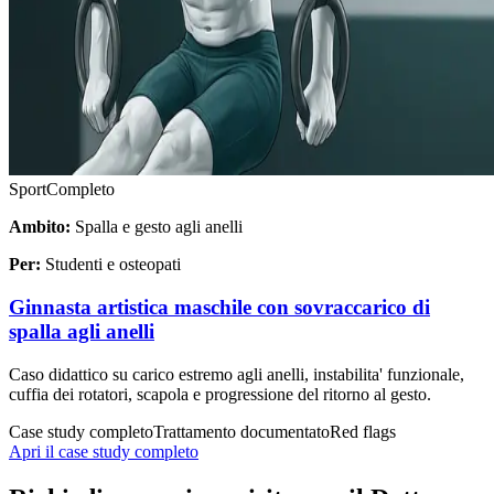
Sport
Completo
Ambito:
Spalla e gesto agli anelli
Per:
Studenti e osteopati
Ginnasta artistica maschile con sovraccarico di
spalla agli anelli
Caso didattico su carico estremo agli anelli, instabilita' funzionale,
cuffia dei rotatori, scapola e progressione del ritorno al gesto.
Case study completo
Trattamento documentato
Red flags
Apri il case study completo