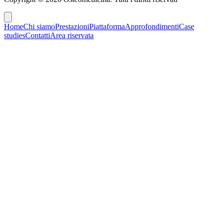
Home
Chi siamo
Prestazioni
Piattaforma
Approfondimenti
Case
studies
Contatti
Area riservata