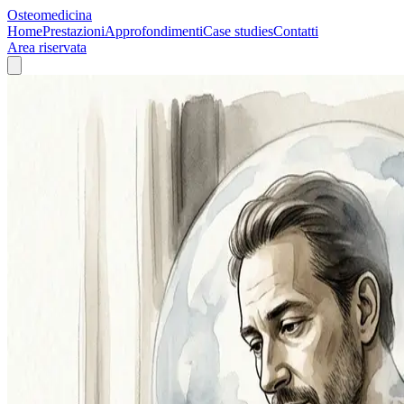
Osteomedicina
Home
Prestazioni
Approfondimenti
Case studies
Contatti
Area riservata