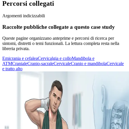
Percorsi collegati
Argomenti indicizzabili
Raccolte pubbliche collegate a questo case study
Queste pagine organizzano anteprime e percorsi di ricerca per
sintomi, distretti o temi funzionali. La lettura completa resta nella
libreria privata.
Emicrania e cefalea
Cervicalgia e collo
Mandibola e
ATM
Craniale
Cranio-sacrale
Cervicale
Cranio e mandibola
Cervicale
e tratto alto