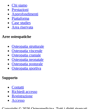
Chi siamo
Prestazioni
Approfondimenti
Piattaforma
Case studies
Area riservata
Aree osteopatiche
Osteopatia strutturale
Osteopatia viscerale
Osteopatia craniale
Osteopatia neonatale
Osteopatia posturale
Osteopatia sportiva
Supporto
Contatti
Richiedi accesso
Registrazione
Accesso
Copyright ©
2026
Osteomedicina
. Tutti i diritti riservati