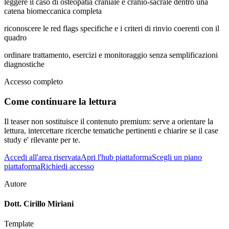
leggere il caso di osteopatia craniale e cranio-sacrale dentro una
catena biomeccanica completa
riconoscere le red flags specifiche e i criteri di rinvio coerenti con il
quadro
ordinare trattamento, esercizi e monitoraggio senza semplificazioni
diagnostiche
Accesso completo
Come continuare la lettura
Il teaser non sostituisce il contenuto premium: serve a orientare la
lettura, intercettare ricerche tematiche pertinenti e chiarire se il case
study e' rilevante per te.
Accedi all'area riservata
Apri l'hub piattaforma
Scegli un piano
piattaforma
Richiedi accesso
Autore
Dott. Cirillo Miriani
Template