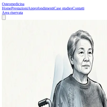
Osteomedicina
Home
Prestazioni
Approfondimenti
Case studies
Contatti
Area riservata