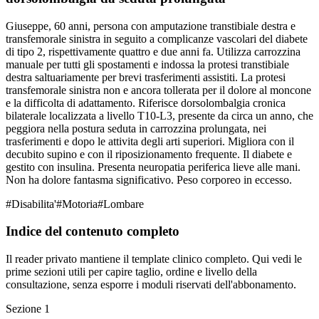
Giuseppe, 60 anni, persona con amputazione transtibiale destra e
transfemorale sinistra in seguito a complicanze vascolari del diabete
di tipo 2, rispettivamente quattro e due anni fa. Utilizza carrozzina
manuale per tutti gli spostamenti e indossa la protesi transtibiale
destra saltuariamente per brevi trasferimenti assistiti. La protesi
transfemorale sinistra non e ancora tollerata per il dolore al moncone
e la difficolta di adattamento. Riferisce dorsolombalgia cronica
bilaterale localizzata a livello T10-L3, presente da circa un anno, che
peggiora nella postura seduta in carrozzina prolungata, nei
trasferimenti e dopo le attivita degli arti superiori. Migliora con il
decubito supino e con il riposizionamento frequente. Il diabete e
gestito con insulina. Presenta neuropatia periferica lieve alle mani.
Non ha dolore fantasma significativo. Peso corporeo in eccesso.
#
Disabilita'
#
Motoria
#
Lombare
Indice del contenuto completo
Il reader privato mantiene il template clinico completo. Qui vedi le
prime sezioni utili per capire taglio, ordine e livello della
consultazione, senza esporre i moduli riservati dell'abbonamento.
Sezione
1