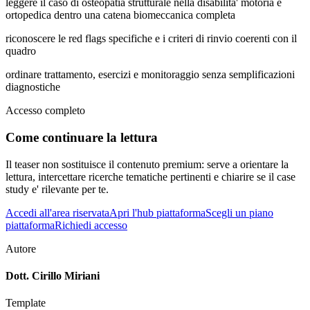
leggere il caso di osteopatia strutturale nella disabilita' motoria e
ortopedica dentro una catena biomeccanica completa
riconoscere le red flags specifiche e i criteri di rinvio coerenti con il
quadro
ordinare trattamento, esercizi e monitoraggio senza semplificazioni
diagnostiche
Accesso completo
Come continuare la lettura
Il teaser non sostituisce il contenuto premium: serve a orientare la
lettura, intercettare ricerche tematiche pertinenti e chiarire se il case
study e' rilevante per te.
Accedi all'area riservata
Apri l'hub piattaforma
Scegli un piano
piattaforma
Richiedi accesso
Autore
Dott. Cirillo Miriani
Template