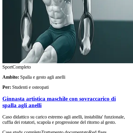
Sport
Completo
Ambito:
Spalla e gesto agli anelli
Per:
Studenti e osteopati
Ginnasta artistica maschile con sovraccarico di
spalla agli anelli
Caso didattico su carico estremo agli anelli, instabilita' funzionale,
cuffia dei rotatori, scapola e progressione del ritorno al gesto.
Case study completo
Trattamento documentato
Red flags