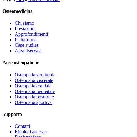
Osteomedicina
Chi siamo
Prestazioni
Approfondimenti
Piattaforma
Case studies
Area riservata
Aree osteopatiche
Osteopatia strutturale
Osteopatia viscerale
Osteopatia craniale
Osteopatia neonatale
Osteopatia posturale
Osteopatia sportiva
Supporto
Contatti
Richiedi accesso