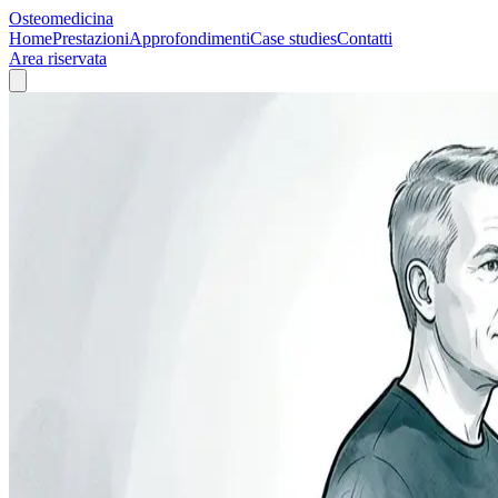
Osteomedicina
Home
Prestazioni
Approfondimenti
Case studies
Contatti
Area riservata