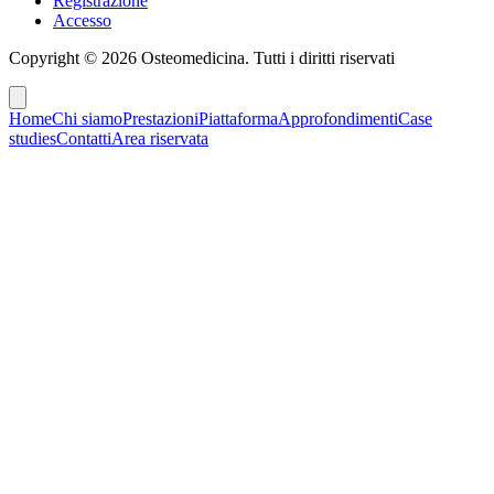
Registrazione
Accesso
Copyright ©
2026
Osteomedicina
. Tutti i diritti riservati
Home
Chi siamo
Prestazioni
Piattaforma
Approfondimenti
Case
studies
Contatti
Area riservata