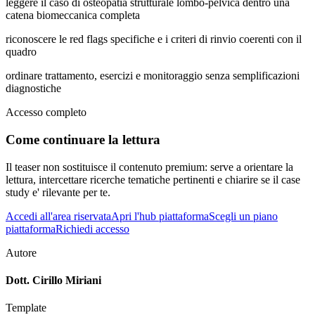
leggere il caso di osteopatia strutturale lombo-pelvica dentro una
catena biomeccanica completa
riconoscere le red flags specifiche e i criteri di rinvio coerenti con il
quadro
ordinare trattamento, esercizi e monitoraggio senza semplificazioni
diagnostiche
Accesso completo
Come continuare la lettura
Il teaser non sostituisce il contenuto premium: serve a orientare la
lettura, intercettare ricerche tematiche pertinenti e chiarire se il case
study e' rilevante per te.
Accedi all'area riservata
Apri l'hub piattaforma
Scegli un piano
piattaforma
Richiedi accesso
Autore
Dott. Cirillo Miriani
Template