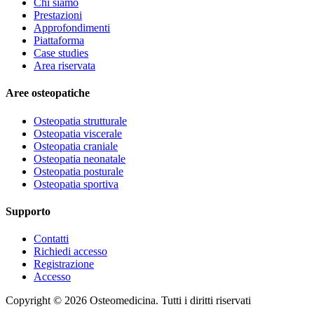
Chi siamo
Prestazioni
Approfondimenti
Piattaforma
Case studies
Area riservata
Aree osteopatiche
Osteopatia strutturale
Osteopatia viscerale
Osteopatia craniale
Osteopatia neonatale
Osteopatia posturale
Osteopatia sportiva
Supporto
Contatti
Richiedi accesso
Registrazione
Accesso
Copyright ©
2026
Osteomedicina
. Tutti i diritti riservati