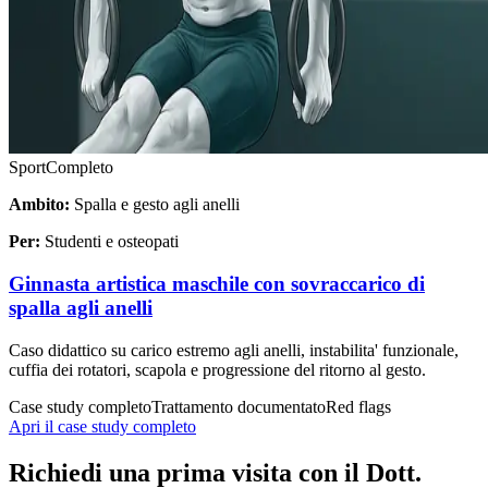
Sport
Completo
Ambito:
Spalla e gesto agli anelli
Per:
Studenti e osteopati
Ginnasta artistica maschile con sovraccarico di
spalla agli anelli
Caso didattico su carico estremo agli anelli, instabilita' funzionale,
cuffia dei rotatori, scapola e progressione del ritorno al gesto.
Case study completo
Trattamento documentato
Red flags
Apri il case study completo
Richiedi una prima visita con il Dott.