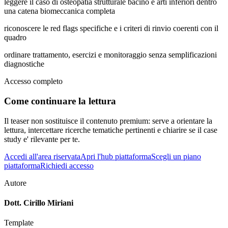
leggere il caso di osteopatia strutturale bacino e arti inferiori dentro
una catena biomeccanica completa
riconoscere le red flags specifiche e i criteri di rinvio coerenti con il
quadro
ordinare trattamento, esercizi e monitoraggio senza semplificazioni
diagnostiche
Accesso completo
Come continuare la lettura
Il teaser non sostituisce il contenuto premium: serve a orientare la
lettura, intercettare ricerche tematiche pertinenti e chiarire se il case
study e' rilevante per te.
Accedi all'area riservata
Apri l'hub piattaforma
Scegli un piano
piattaforma
Richiedi accesso
Autore
Dott. Cirillo Miriani
Template