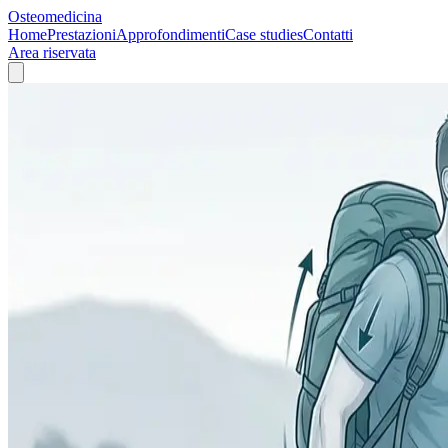
Osteomedicina
Home
Prestazioni
Approfondimenti
Case studies
Contatti
Area riservata