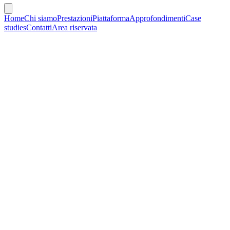
Home
Chi siamo
Prestazioni
Piattaforma
Approfondimenti
Case
studies
Contatti
Area riservata