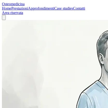
Osteomedicina
Home
Prestazioni
Approfondimenti
Case studies
Contatti
Area riservata