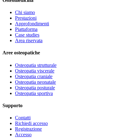
Osteomedicina
Chi siamo
Prestazioni
Approfondimenti
Piattaforma
Case studies
Area riservata
Aree osteopatiche
Osteopatia strutturale
Osteopatia viscerale
Osteopatia craniale
Osteopatia neonatale
Osteopatia posturale
Osteopatia sportiva
Supporto
Contatti
Richiedi accesso
Registrazione
Accesso