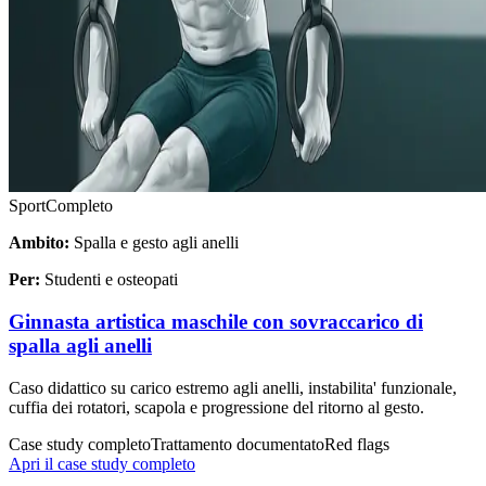
Sport
Completo
Ambito:
Spalla e gesto agli anelli
Per:
Studenti e osteopati
Ginnasta artistica maschile con sovraccarico di
spalla agli anelli
Caso didattico su carico estremo agli anelli, instabilita' funzionale,
cuffia dei rotatori, scapola e progressione del ritorno al gesto.
Case study completo
Trattamento documentato
Red flags
Apri il case study completo