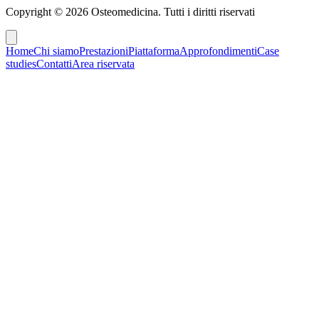
Copyright ©
2026
Osteomedicina
. Tutti i diritti riservati
Home
Chi siamo
Prestazioni
Piattaforma
Approfondimenti
Case
studies
Contatti
Area riservata