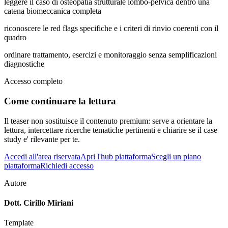
leggere il caso di osteopatia strutturale lombo-pelvica dentro una
catena biomeccanica completa
riconoscere le red flags specifiche e i criteri di rinvio coerenti con il
quadro
ordinare trattamento, esercizi e monitoraggio senza semplificazioni
diagnostiche
Accesso completo
Come continuare la lettura
Il teaser non sostituisce il contenuto premium: serve a orientare la
lettura, intercettare ricerche tematiche pertinenti e chiarire se il case
study e' rilevante per te.
Accedi all'area riservata
Apri l'hub piattaforma
Scegli un piano
piattaforma
Richiedi accesso
Autore
Dott. Cirillo Miriani
Template