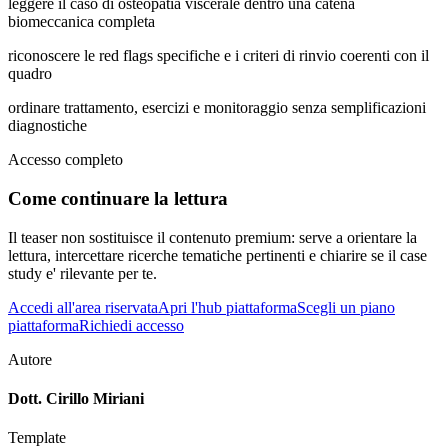
leggere il caso di osteopatia viscerale dentro una catena
biomeccanica completa
riconoscere le red flags specifiche e i criteri di rinvio coerenti con il
quadro
ordinare trattamento, esercizi e monitoraggio senza semplificazioni
diagnostiche
Accesso completo
Come continuare la lettura
Il teaser non sostituisce il contenuto premium: serve a orientare la
lettura, intercettare ricerche tematiche pertinenti e chiarire se il case
study e' rilevante per te.
Accedi all'area riservata
Apri l'hub piattaforma
Scegli un piano
piattaforma
Richiedi accesso
Autore
Dott. Cirillo Miriani
Template