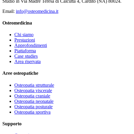
Studio in Via Madre Teresa di Calcutta 4, Cardito (NA) 80024.
Email:
info@osteomedicina.it
Osteomedicina
Chi siamo
Prestazioni
Approfondimenti
Piattaforma
Case studies
Area riservata
Aree osteopatiche
Osteopatia strutturale
Osteopatia viscerale
Osteopatia craniale
Osteopatia neonatale
Osteopatia posturale
Osteopatia sportiva
Supporto