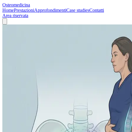
Osteomedicina
Home
Prestazioni
Approfondimenti
Case studies
Contatti
Area riservata