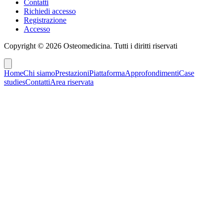
Contatti
Richiedi accesso
Registrazione
Accesso
Copyright ©
2026
Osteomedicina
. Tutti i diritti riservati
Home
Chi siamo
Prestazioni
Piattaforma
Approfondimenti
Case
studies
Contatti
Area riservata