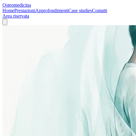
Osteomedicina
Home
Prestazioni
Approfondimenti
Case studies
Contatti
Area riservata