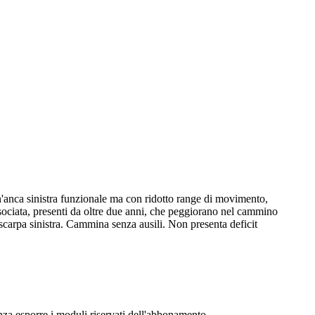
un'anca sinistra funzionale ma con ridotto range di movimento,
ssociata, presenti da oltre due anni, che peggiorano nel cammino
la scarpa sinistra. Cammina senza ausili. Non presenta deficit
senza esporre i moduli riservati dell'abbonamento.