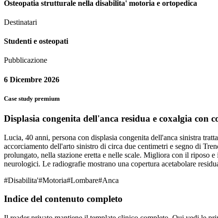
Osteopatia strutturale nella disabilita' motoria e ortopedica
Destinatari
Studenti e osteopati
Pubblicazione
6 Dicembre 2026
Case study premium
Displasia congenita dell'anca residua e coxalgia con
Lucia, 40 anni, persona con displasia congenita dell'anca sinistra trat
accorciamento dell'arto sinistro di circa due centimetri e segno di Tr
prolungato, nella stazione eretta e nelle scale. Migliora con il riposo e 
neurologici. Le radiografie mostrano una copertura acetabolare residua 
#
Disabilita'
#
Motoria
#
Lombare
#
Anca
Indice del contenuto completo
Il reader privato mantiene il template clinico completo. Qui vedi le pri