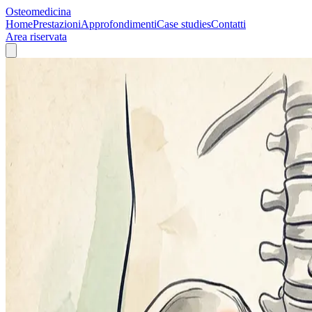
Osteomedicina
Home
Prestazioni
Approfondimenti
Case studies
Contatti
Area riservata