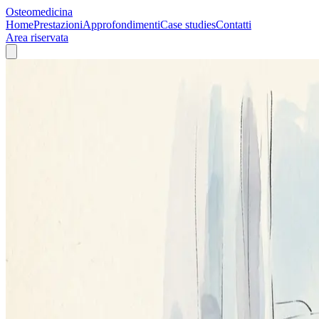
Osteomedicina
Home
Prestazioni
Approfondimenti
Case studies
Contatti
Area riservata