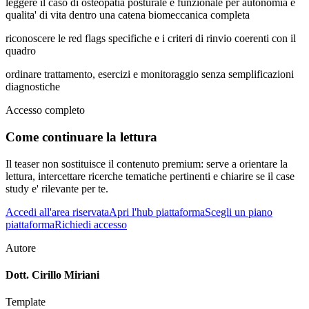
leggere il caso di osteopatia posturale e funzionale per autonomia e
qualita' di vita dentro una catena biomeccanica completa
riconoscere le red flags specifiche e i criteri di rinvio coerenti con il
quadro
ordinare trattamento, esercizi e monitoraggio senza semplificazioni
diagnostiche
Accesso completo
Come continuare la lettura
Il teaser non sostituisce il contenuto premium: serve a orientare la
lettura, intercettare ricerche tematiche pertinenti e chiarire se il case
study e' rilevante per te.
Accedi all'area riservata
Apri l'hub piattaforma
Scegli un piano
piattaforma
Richiedi accesso
Autore
Dott. Cirillo Miriani
Template