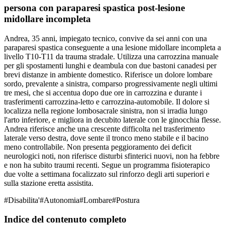
persona con paraparesi spastica post-lesione
midollare incompleta
Andrea, 35 anni, impiegato tecnico, convive da sei anni con una
paraparesi spastica conseguente a una lesione midollare incompleta a
livello T10-T11 da trauma stradale. Utilizza una carrozzina manuale
per gli spostamenti lunghi e deambula con due bastoni canadesi per
brevi distanze in ambiente domestico. Riferisce un dolore lombare
sordo, prevalente a sinistra, comparso progressivamente negli ultimi
tre mesi, che si accentua dopo due ore in carrozzina e durante i
trasferimenti carrozzina-letto e carrozzina-automobile. Il dolore si
localizza nella regione lombosacrale sinistra, non si irradia lungo
l'arto inferiore, e migliora in decubito laterale con le ginocchia flesse.
Andrea riferisce anche una crescente difficolta nel trasferimento
laterale verso destra, dove sente il tronco meno stabile e il bacino
meno controllabile. Non presenta peggioramento dei deficit
neurologici noti, non riferisce disturbi sfinterici nuovi, non ha febbre
e non ha subito traumi recenti. Segue un programma fisioterapico
due volte a settimana focalizzato sul rinforzo degli arti superiori e
sulla stazione eretta assistita.
#
Disabilita'
#
Autonomia
#
Lombare
#
Postura
Indice del contenuto completo