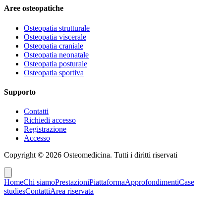
Aree osteopatiche
Osteopatia strutturale
Osteopatia viscerale
Osteopatia craniale
Osteopatia neonatale
Osteopatia posturale
Osteopatia sportiva
Supporto
Contatti
Richiedi accesso
Registrazione
Accesso
Copyright ©
2026
Osteomedicina
. Tutti i diritti riservati
Home
Chi siamo
Prestazioni
Piattaforma
Approfondimenti
Case
studies
Contatti
Area riservata