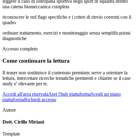
leggere il caso di osteopatia sportiva negli sport di squadra dentro
una catena biomeccanica completa
riconoscere le red flags specifiche e i criteri di rinvio coerenti con il
quadro
ordinare trattamento, esercizi e monitoraggio senza semplificazioni
diagnostiche
Accesso completo
Come continuare la lettura
Il teaser non sostituisce il contenuto premium: serve a orientare la
lettura, intercettare ricerche tematiche pertinenti e chiarire se il case
study e' rilevante per te.
Accedi all'area riservata
Apri l'hub piattaforma
Scegli un piano
piattaforma
Richiedi accesso
Autore
Dott. Cirillo Miriani
Template