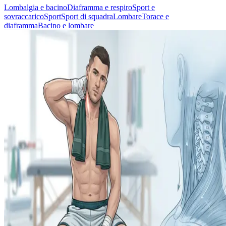
Lombalgia e bacino
Diaframma e respiro
Sport e
sovraccarico
Sport
Sport di squadra
Lombare
Torace e
diaframma
Bacino e lombare