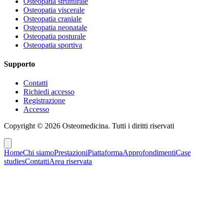
Osteopatia strutturale
Osteopatia viscerale
Osteopatia craniale
Osteopatia neonatale
Osteopatia posturale
Osteopatia sportiva
Supporto
Contatti
Richiedi accesso
Registrazione
Accesso
Copyright ©
2026
Osteomedicina
. Tutti i diritti riservati
Home
Chi siamo
Prestazioni
Piattaforma
Approfondimenti
Case
studies
Contatti
Area riservata