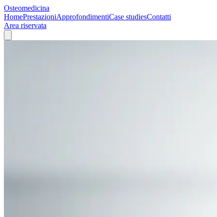
Osteomedicina
Home
Prestazioni
Approfondimenti
Case studies
Contatti
Area riservata