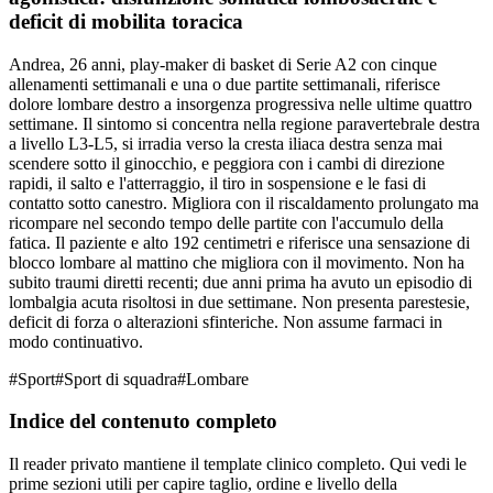
deficit di mobilita toracica
Andrea, 26 anni, play-maker di basket di Serie A2 con cinque
allenamenti settimanali e una o due partite settimanali, riferisce
dolore lombare destro a insorgenza progressiva nelle ultime quattro
settimane. Il sintomo si concentra nella regione paravertebrale destra
a livello L3-L5, si irradia verso la cresta iliaca destra senza mai
scendere sotto il ginocchio, e peggiora con i cambi di direzione
rapidi, il salto e l'atterraggio, il tiro in sospensione e le fasi di
contatto sotto canestro. Migliora con il riscaldamento prolungato ma
ricompare nel secondo tempo delle partite con l'accumulo della
fatica. Il paziente e alto 192 centimetri e riferisce una sensazione di
blocco lombare al mattino che migliora con il movimento. Non ha
subito traumi diretti recenti; due anni prima ha avuto un episodio di
lombalgia acuta risoltosi in due settimane. Non presenta parestesie,
deficit di forza o alterazioni sfinteriche. Non assume farmaci in
modo continuativo.
#
Sport
#
Sport di squadra
#
Lombare
Indice del contenuto completo
Il reader privato mantiene il template clinico completo. Qui vedi le
prime sezioni utili per capire taglio, ordine e livello della