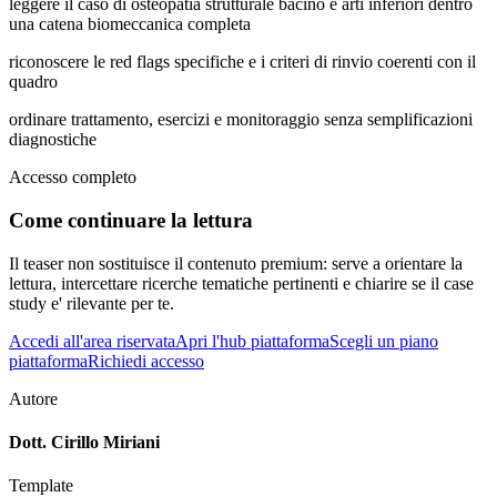
leggere il caso di osteopatia strutturale bacino e arti inferiori dentro
una catena biomeccanica completa
riconoscere le red flags specifiche e i criteri di rinvio coerenti con il
quadro
ordinare trattamento, esercizi e monitoraggio senza semplificazioni
diagnostiche
Accesso completo
Come continuare la lettura
Il teaser non sostituisce il contenuto premium: serve a orientare la
lettura, intercettare ricerche tematiche pertinenti e chiarire se il case
study e' rilevante per te.
Accedi all'area riservata
Apri l'hub piattaforma
Scegli un piano
piattaforma
Richiedi accesso
Autore
Dott. Cirillo Miriani
Template