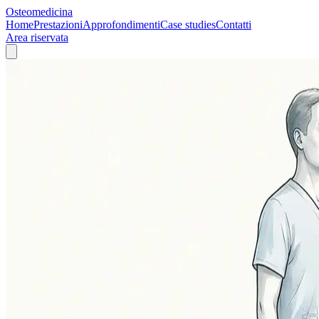
Osteomedicina
Home
Prestazioni
Approfondimenti
Case studies
Contatti
Area riservata