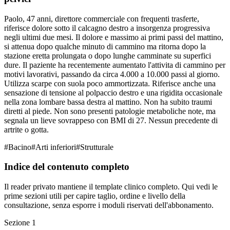
Paolo, 47 anni, direttore commerciale con frequenti trasferte,
riferisce dolore sotto il calcagno destro a insorgenza progressiva
negli ultimi due mesi. Il dolore e massimo ai primi passi del mattino,
si attenua dopo qualche minuto di cammino ma ritorna dopo la
stazione eretta prolungata o dopo lunghe camminate su superfici
dure. Il paziente ha recentemente aumentato l'attivita di cammino per
motivi lavorativi, passando da circa 4.000 a 10.000 passi al giorno.
Utilizza scarpe con suola poco ammortizzata. Riferisce anche una
sensazione di tensione al polpaccio destro e una rigidita occasionale
nella zona lombare bassa destra al mattino. Non ha subito traumi
diretti al piede. Non sono presenti patologie metaboliche note, ma
segnala un lieve sovrappeso con BMI di 27. Nessun precedente di
artrite o gotta.
#
Bacino
#
Arti inferiori
#
Strutturale
Indice del contenuto completo
Il reader privato mantiene il template clinico completo. Qui vedi le
prime sezioni utili per capire taglio, ordine e livello della
consultazione, senza esporre i moduli riservati dell'abbonamento.
Sezione
1