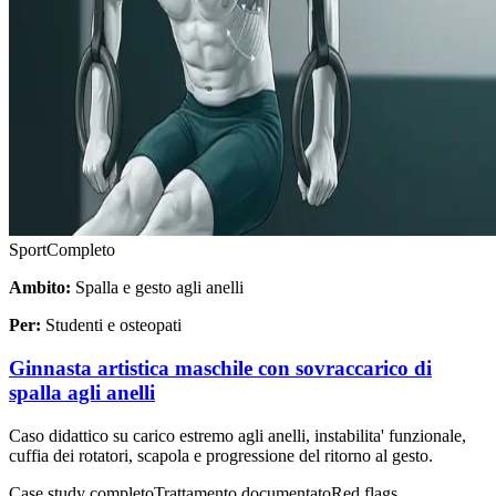
Sport
Completo
Ambito:
Spalla e gesto agli anelli
Per:
Studenti e osteopati
Ginnasta artistica maschile con sovraccarico di
spalla agli anelli
Caso didattico su carico estremo agli anelli, instabilita' funzionale,
cuffia dei rotatori, scapola e progressione del ritorno al gesto.
Case study completo
Trattamento documentato
Red flags