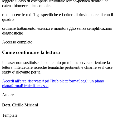
leggere il caso di osteopatia strutturale lombo-pelvica dentro una
catena biomeccanica completa
riconoscere le red flags specifiche e i criteri di rinvio coerenti con il
quadro
ordinare trattamento, esercizi e monitoraggio senza semplificazioni
diagnostiche
Accesso completo
Come continuare la lettura
Il teaser non sostituisce il contenuto premium: serve a orientare la
lettura, intercettare ricerche tematiche pertinenti e chiarire se il case
study e' rilevante per te.
Accedi all'area riservata
Apri l'hub piattaforma
Scegli un piano
piattaforma
Richiedi accesso
Autore
Dott. Cirillo Miriani
Template