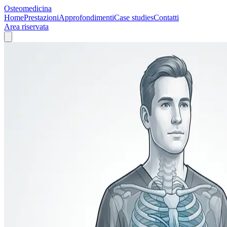
Osteomedicina
Home
Prestazioni
Approfondimenti
Case studies
Contatti
Area riservata