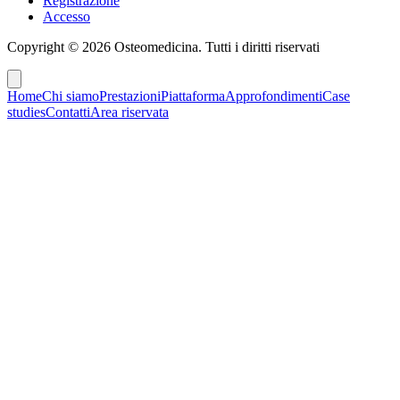
Registrazione
Accesso
Copyright ©
2026
Osteomedicina
. Tutti i diritti riservati
Home
Chi siamo
Prestazioni
Piattaforma
Approfondimenti
Case
studies
Contatti
Area riservata