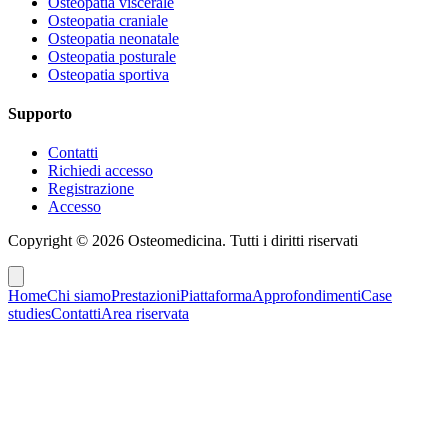
Osteopatia viscerale
Osteopatia craniale
Osteopatia neonatale
Osteopatia posturale
Osteopatia sportiva
Supporto
Contatti
Richiedi accesso
Registrazione
Accesso
Copyright ©
2026
Osteomedicina
. Tutti i diritti riservati
Home
Chi siamo
Prestazioni
Piattaforma
Approfondimenti
Case
studies
Contatti
Area riservata