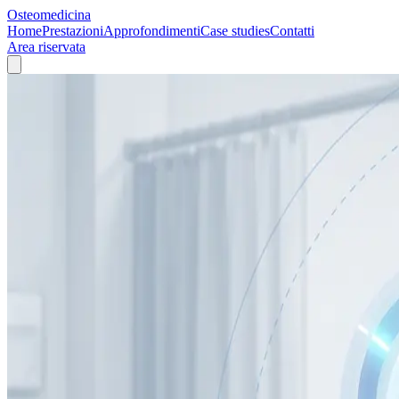
Osteomedicina
Home
Prestazioni
Approfondimenti
Case studies
Contatti
Area riservata