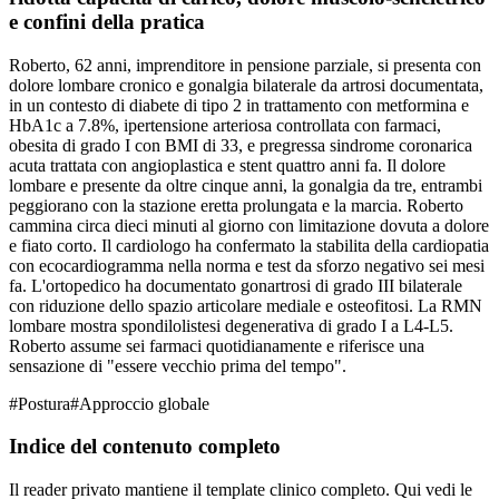
e confini della pratica
Roberto, 62 anni, imprenditore in pensione parziale, si presenta con
dolore lombare cronico e gonalgia bilaterale da artrosi documentata,
in un contesto di diabete di tipo 2 in trattamento con metformina e
HbA1c a 7.8%, ipertensione arteriosa controllata con farmaci,
obesita di grado I con BMI di 33, e pregressa sindrome coronarica
acuta trattata con angioplastica e stent quattro anni fa. Il dolore
lombare e presente da oltre cinque anni, la gonalgia da tre, entrambi
peggiorano con la stazione eretta prolungata e la marcia. Roberto
cammina circa dieci minuti al giorno con limitazione dovuta a dolore
e fiato corto. Il cardiologo ha confermato la stabilita della cardiopatia
con ecocardiogramma nella norma e test da sforzo negativo sei mesi
fa. L'ortopedico ha documentato gonartrosi di grado III bilaterale
con riduzione dello spazio articolare mediale e osteofitosi. La RMN
lombare mostra spondilolistesi degenerativa di grado I a L4-L5.
Roberto assume sei farmaci quotidianamente e riferisce una
sensazione di "essere vecchio prima del tempo".
#
Postura
#
Approccio globale
Indice del contenuto completo
Il reader privato mantiene il template clinico completo. Qui vedi le