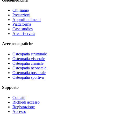
Osteomedicina
Chi siamo
Prestazioni
Approfondimenti
Piattaforma
Case studies
Area riservata
Aree osteopatiche
Osteopatia strutturale
Osteopatia viscerale
Osteopatia craniale
Osteopatia neonatale
Osteopatia posturale
Osteopatia sportiva
Supporto
Contatti
Richiedi accesso
Registrazione
Accesso