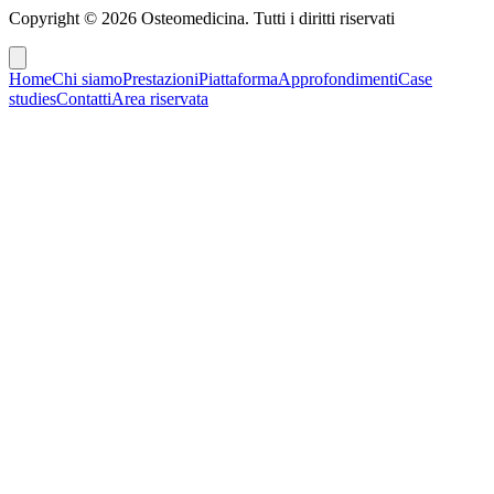
Copyright ©
2026
Osteomedicina
. Tutti i diritti riservati
Home
Chi siamo
Prestazioni
Piattaforma
Approfondimenti
Case
studies
Contatti
Area riservata