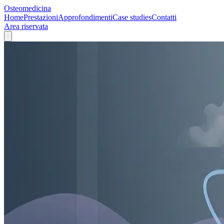
Osteomedicina
Home
Prestazioni
Approfondimenti
Case studies
Contatti
Area riservata