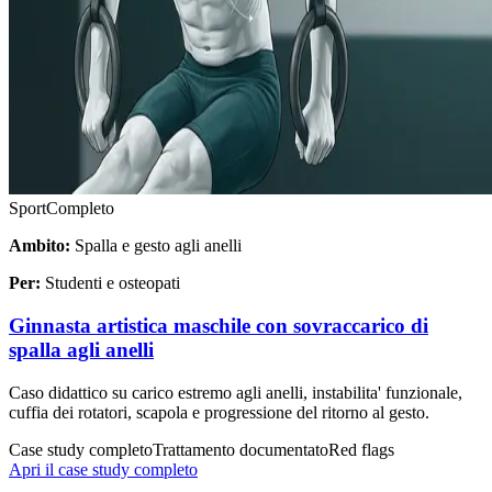
Sport
Completo
Ambito:
Spalla e gesto agli anelli
Per:
Studenti e osteopati
Ginnasta artistica maschile con sovraccarico di
spalla agli anelli
Caso didattico su carico estremo agli anelli, instabilita' funzionale,
cuffia dei rotatori, scapola e progressione del ritorno al gesto.
Case study completo
Trattamento documentato
Red flags
Apri il case study completo