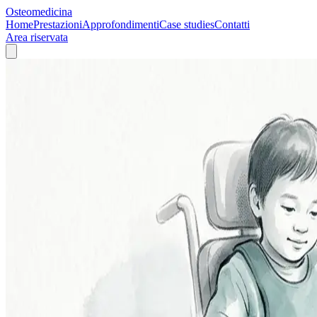
Osteomedicina
Home
Prestazioni
Approfondimenti
Case studies
Contatti
Area riservata