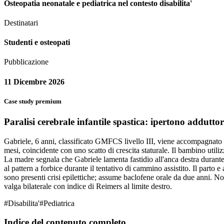
Osteopatia neonatale e pediatrica nel contesto disabilita'
Destinatari
Studenti e osteopati
Pubblicazione
11 Dicembre 2026
Case study premium
Paralisi cerebrale infantile spastica: ipertono addutto
Gabriele, 6 anni, classificato GMFCS livello III, viene accompagnato da
mesi, coincidente con uno scatto di crescita staturale. Il bambino utili
La madre segnala che Gabriele lamenta fastidio all'anca destra durante i
al pattern a forbice durante il tentativo di cammino assistito. Il par
sono presenti crisi epilettiche; assume baclofene orale da due anni. N
valga bilaterale con indice di Reimers al limite destro.
#
Disabilita'
#
Pediatrica
Indice del contenuto completo