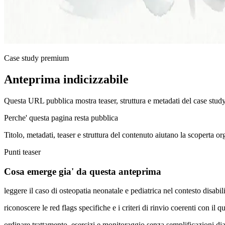
Case study premium
Anteprima indicizzabile
Questa URL pubblica mostra teaser, struttura e metadati del case stud
Perche' questa pagina resta pubblica
Titolo, metadati, teaser e struttura del contenuto aiutano la scoperta o
Punti teaser
Cosa emerge gia' da questa anteprima
leggere il caso di osteopatia neonatale e pediatrica nel contesto disab
riconoscere le red flags specifiche e i criteri di rinvio coerenti con il q
ordinare trattamento, esercizi e monitoraggio senza semplificazioni di