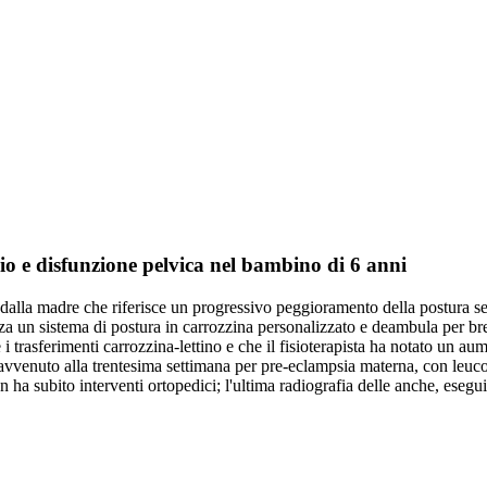
rio e disfunzione pelvica nel bambino di 6 anni
lla madre che riferisce un progressivo peggioramento della postura seduta
zza un sistema di postura in carrozzina personalizzato e deambula per bre
 trasferimenti carrozzina-lettino e che il fisioterapista ha notato un au
to e avvenuto alla trentesima settimana per pre-eclampsia materna, con le
on ha subito interventi ortopedici; l'ultima radiografia delle anche, es