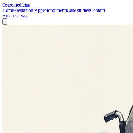
Osteomedicina
Home
Prestazioni
Approfondimenti
Case studies
Contatti
Area riservata