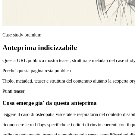
Case study premium
Anteprima indicizzabile
Questa URL pubblica mostra teaser, struttura e metadati del case stud
Perche' questa pagina resta pubblica
Titolo, metadati, teaser e struttura del contenuto aiutano la scoperta o
Punti teaser
Cosa emerge gia' da questa anteprima
leggere il caso di osteopatia viscerale e respiratoria nel contesto disa
riconoscere le red flags specifiche e i criteri di rinvio coerenti con il q
ordinare trattamento, esercizi e monitoraggio senza semplificazioni di