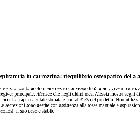
iratoria in carrozzina: riequilibrio osteopatico della 
terale e scoliosi toracolombare destro-convessa di 65 gradi, vive in carro
giver principale, riferisce che negli ultimi mesi Alessia mostra segni di
toracico. La capacita vitale stimata e pari al 35% del predetto. Non util
 secrezioni sono gestite con assistenza alla tosse manuale e aspirazione. 
coliosi. Il suo peso e stabile.