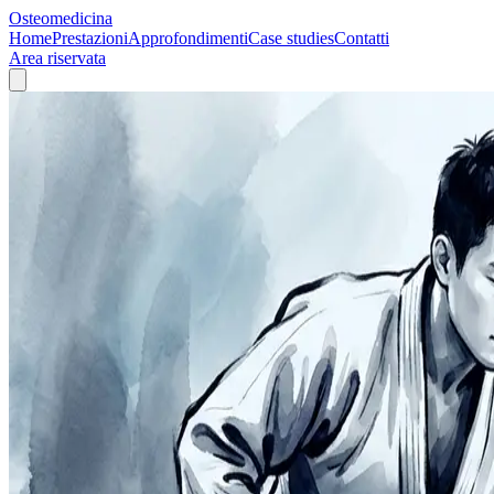
Osteomedicina
Home
Prestazioni
Approfondimenti
Case studies
Contatti
Area riservata