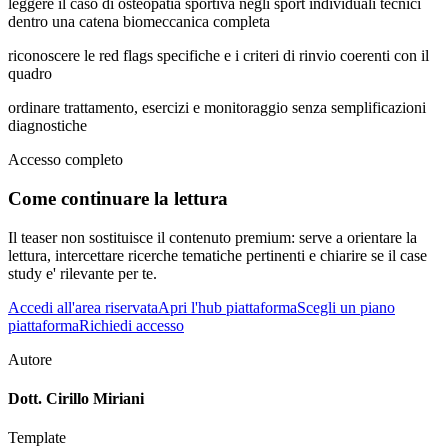
leggere il caso di osteopatia sportiva negli sport individuali tecnici
dentro una catena biomeccanica completa
riconoscere le red flags specifiche e i criteri di rinvio coerenti con il
quadro
ordinare trattamento, esercizi e monitoraggio senza semplificazioni
diagnostiche
Accesso completo
Come continuare la lettura
Il teaser non sostituisce il contenuto premium: serve a orientare la
lettura, intercettare ricerche tematiche pertinenti e chiarire se il case
study e' rilevante per te.
Accedi all'area riservata
Apri l'hub piattaforma
Scegli un piano
piattaforma
Richiedi accesso
Autore
Dott. Cirillo Miriani
Template