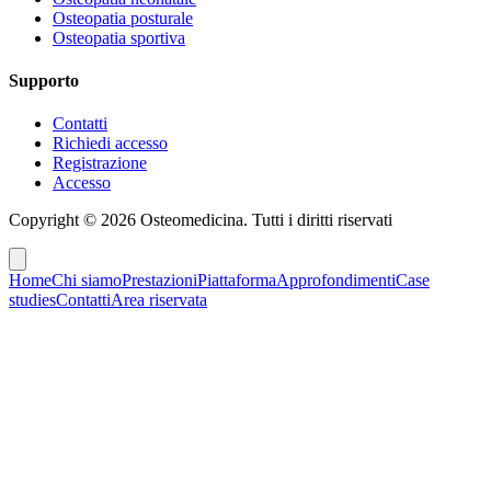
Osteopatia posturale
Osteopatia sportiva
Supporto
Contatti
Richiedi accesso
Registrazione
Accesso
Copyright ©
2026
Osteomedicina
. Tutti i diritti riservati
Home
Chi siamo
Prestazioni
Piattaforma
Approfondimenti
Case
studies
Contatti
Area riservata