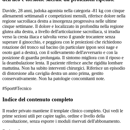
Davide, 28 anni, judoka agonista nella categoria -81 kg con cinque
allenamenti settimanali e competizioni mensili, riferisce dolore nella
regione sacroiliaca destra a insorgenza progressiva nelle ultime
cinque settimane. Il dolore e localizzato in profondita nella regione
glutea alta destra, a livello dell'articolazione sacroiliaca, si irradia
verso la cresta iliaca e talvolta verso il grande trocantere senza
superare il ginocchio, e peggiora con le proiezioni che richiedono
rotazione del tronco sul bacino (in particolare ippon seoi nage e
osoto gari a destra), con il sollevamento dell'avversario e con la
posizione di guardia prolungata. Il sintomo migliora con il riposo e
la deambulazione lenta. Il paziente riferisce anche rigidita lombare
mattutina. Non ha subito interventi chirurgici. Riferisce un episodio
di distorsione alla caviglia destra un anno prima, gestito
conservativamente. Non ha patologie concomitanti note.
#
Sport
#
Tecnico
Indice del contenuto completo
Il reader privato mantiene il template clinico completo. Qui vedi le
prime sezioni utili per capire taglio, ordine e livello della
consultazione, senza esporre i moduli riservati dell'abbonamento.