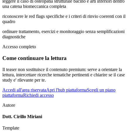
leggere il caso di osteopatia strutturale bacino e arti inferiori dentro
una catena biomeccanica completa
riconoscere le red flags specifiche e i criteri di rinvio coerenti con il
quadro
ordinare trattamento, esercizi e monitoraggio senza semplificazioni
diagnostiche
Accesso completo
Come continuare la lettura
Il teaser non sostituisce il contenuto premium: serve a orientare la
lettura, intercettare ricerche tematiche pertinenti e chiarire se il case
study e' rilevante per te.
Accedi all'area riservata
Apri l'hub piattaforma
Scegli un piano
piattaforma
Richiedi accesso
Autore
Dott. Cirillo Miriani
Template