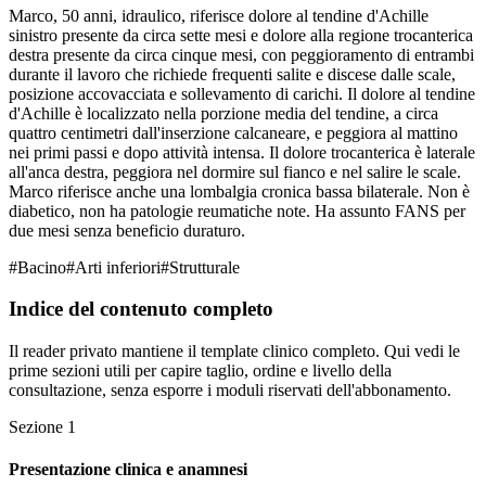
Marco, 50 anni, idraulico, riferisce dolore al tendine d'Achille
sinistro presente da circa sette mesi e dolore alla regione trocanterica
destra presente da circa cinque mesi, con peggioramento di entrambi
durante il lavoro che richiede frequenti salite e discese dalle scale,
posizione accovacciata e sollevamento di carichi. Il dolore al tendine
d'Achille è localizzato nella porzione media del tendine, a circa
quattro centimetri dall'inserzione calcaneare, e peggiora al mattino
nei primi passi e dopo attività intensa. Il dolore trocanterica è laterale
all'anca destra, peggiora nel dormire sul fianco e nel salire le scale.
Marco riferisce anche una lombalgia cronica bassa bilaterale. Non è
diabetico, non ha patologie reumatiche note. Ha assunto FANS per
due mesi senza beneficio duraturo.
#
Bacino
#
Arti inferiori
#
Strutturale
Indice del contenuto completo
Il reader privato mantiene il template clinico completo. Qui vedi le
prime sezioni utili per capire taglio, ordine e livello della
consultazione, senza esporre i moduli riservati dell'abbonamento.
Sezione
1
Presentazione clinica e anamnesi