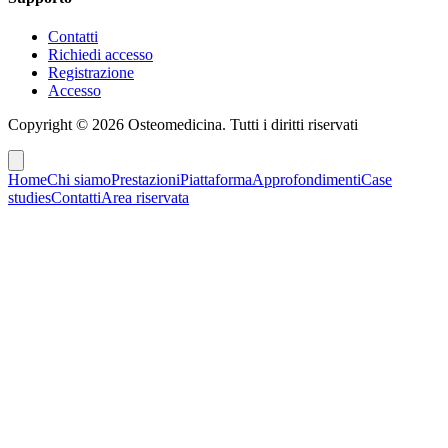
Contatti
Richiedi accesso
Registrazione
Accesso
Copyright ©
2026
Osteomedicina
. Tutti i diritti riservati
Home
Chi siamo
Prestazioni
Piattaforma
Approfondimenti
Case
studies
Contatti
Area riservata