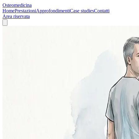
Osteomedicina
Home
Prestazioni
Approfondimenti
Case studies
Contatti
Area riservata