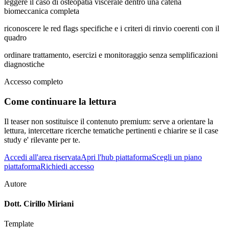
leggere il caso di osteopatia viscerale dentro una catena
biomeccanica completa
riconoscere le red flags specifiche e i criteri di rinvio coerenti con il
quadro
ordinare trattamento, esercizi e monitoraggio senza semplificazioni
diagnostiche
Accesso completo
Come continuare la lettura
Il teaser non sostituisce il contenuto premium: serve a orientare la
lettura, intercettare ricerche tematiche pertinenti e chiarire se il case
study e' rilevante per te.
Accedi all'area riservata
Apri l'hub piattaforma
Scegli un piano
piattaforma
Richiedi accesso
Autore
Dott. Cirillo Miriani
Template