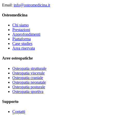
Email:
info@osteomedicina.it
Osteomedicina
Chi siamo
Prestazioni
Approfondimenti
Piattaforma
Case studies
Area riservata
Aree osteopatiche
Osteopatia strutturale
Osteopatia viscerale
Osteopatia craniale
Osteopatia neonatale
Osteopatia posturale
Osteopatia sportiva
Supporto
Contatti