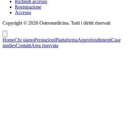
Richiedi accesso
Registrazione
Accesso
Copyright ©
2026
Osteomedicina
. Tutti i diritti riservati
Home
Chi siamo
Prestazioni
Piattaforma
Approfondimenti
Case
studies
Contatti
Area riservata