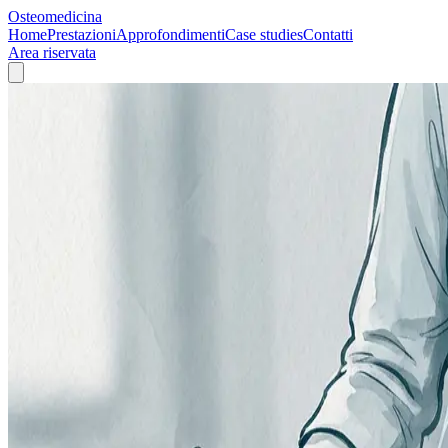
Osteomedicina
Home
Prestazioni
Approfondimenti
Case studies
Contatti
Area riservata